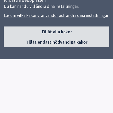
förbättra webbplatsen.
Du kan när du vill ändra dina inställningar.
Läs om vilka kakor vi använder och ändra dina inställningar
Sidfot
Tillåt alla kakor
Huvudmeny
Tillåt endast nödvändiga kakor
Start
Upprop ht26
Graduation day
Om skolan
Biblioteket
Elevhälsa
För elever
Program
För dig i ÅK 9
Vasaköket
Veckans mat
Kontakt