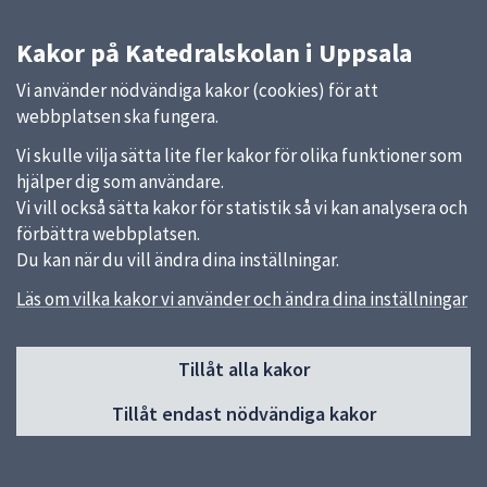
Kakor på Katedralskolan i Uppsala
Vi använder nödvändiga kakor (cookies) för att
webbplatsen ska fungera.
Vi skulle vilja sätta lite fler kakor för olika funktioner som
hjälper dig som användare.
Vi vill också sätta kakor för statistik så vi kan analysera och
förbättra webbplatsen.
Du kan när du vill ändra dina inställningar.
Läs om vilka kakor vi använder och ändra dina inställningar
Sidfot
Tillåt alla kakor
Huvudmeny
Tillåt endast nödvändiga kakor
Start
Upprop ht26
Graduation day