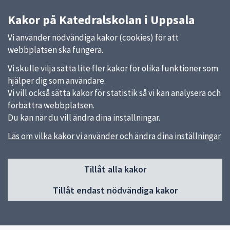
Kakor på Katedralskolan i Uppsala
Vi använder nödvändiga kakor (cookies) för att
webbplatsen ska fungera.
Vi skulle vilja sätta lite fler kakor för olika funktioner som
hjälper dig som användare.
Vi vill också sätta kakor för statistik så vi kan analysera och
förbättra webbplatsen.
Du kan när du vill ändra dina inställningar.
Läs om vilka kakor vi använder och ändra dina inställningar
Sidfot
Tillåt alla kakor
Huvudmeny
Tillåt endast nödvändiga kakor
Start
Graduation day
Om skolan