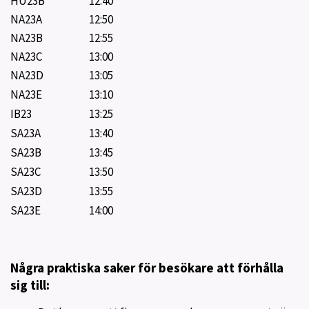
HU23B
12:40
NA23A
12:50
NA23B
12:55
NA23C
13:00
NA23D
13:05
NA23E
13:10
IB23
13:25
SA23A
13:40
SA23B
13:45
SA23C
13:50
SA23D
13:55
SA23E
14:00
Några praktiska saker för besökare att förhålla
sig till: