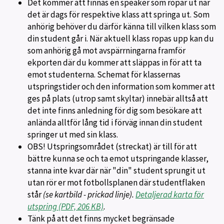
Det kommer att finnas en speaker som ropar ut när
det är dags för respektive klass att springa ut. Som
anhörig behöver du därför känna till vilken klass som
din student går i. När aktuell klass ropas upp kan du
som anhörig gå mot avspärrningarna framför
ekporten där du kommer att släppas in för att ta
emot studenterna. Schemat för klassernas
utspringstider och den information som kommer att
ges på plats (utrop samt skyltar) innebär alltså att
det inte finns anledning för dig som besökare att
anlända alltför lång tid i förväg innan din student
springer ut med sin klass.
OBS! Utspringsområdet (streckat) är till för att
bättre kunna se och ta emot utspringande klasser,
stanna inte kvar där när "din" student sprungit ut
utan rör er mot fotbollsplanen där studentflaken
står
(se kartbild - prickad linje).
Detaljerad karta för
utspring (PDF, 206 KB)
.
Tänk på att det finns mycket begränsade