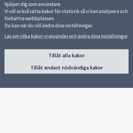
hjälper dig som användare.
Vi vill också sätta kakor för statistik så vi kan analysera och
förbättra webbplatsen.
Du kan när du vill ändra dina inställningar.
Läs om vilka kakor vi använder och ändra dina inställningar
Sidfot
Tillåt alla kakor
Huvudmeny
Tillåt endast nödvändiga kakor
Start
Upprop ht26
Graduation day
Om skolan
Biblioteket
Elevhälsa
För elever
Program
För dig i ÅK 9