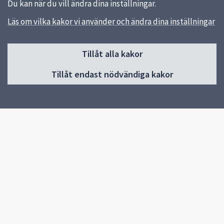
Du kan när du vill ändra dina inställningar.
Läs om vilka kakor vi använder och ändra dina inställningar
Sidfot
Tillåt alla kakor
Huvudmeny
Tillåt endast nödvändiga kakor
Start
Upprop ht26
Graduation day
Om skolan
Biblioteket
Elevhälsa
För elever
Program
För dig i ÅK 9
Vasaköket
Veckans mat
Kontakt
Digitalt Öppet hus