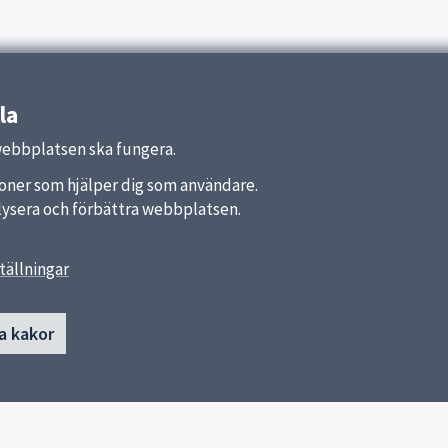
la
webbplatsen ska fungera.
nktioner som hjälper dig som användare.
analysera och förbättra webbplatsen.
tällningar
länkar
Kontakt
a kakor
Katedralskolan
a kommun
Skicka e-post
ket
Fler kontaktvägar
Kontakt