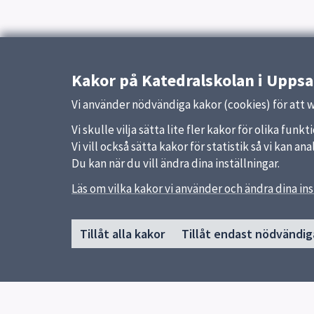
Kakor på Katedralskolan i Uppsa
Vi använder nödvändiga kakor (cookies) för att 
Vi skulle vilja sätta lite fler kakor för olika fu
Vi vill också sätta kakor för statistik så vi kan 
Du kan när du vill ändra dina inställningar.
Läs om vilka kakor vi använder och ändra dina ins
Sidfot
Huvudmeny
Snabb
Tillåt alla kakor
Tillåt endast nödvändig
Start
Uppsal
Graduation day
Skolver
Om skolan
Biblioteket
Elevhälsa