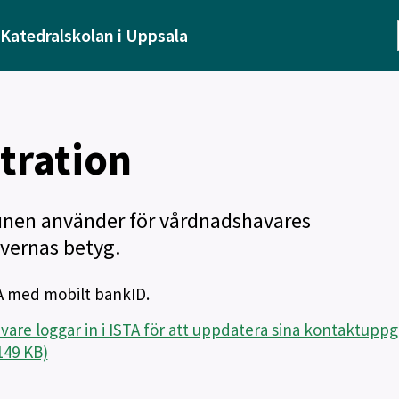
Katedralskolan i Uppsala
tration
nen använder för vårdnadshavares
vernas betyg.
TA med mobilt bankID.
are loggar in i ISTA för att uppdatera sina kontaktuppgi
149 KB)