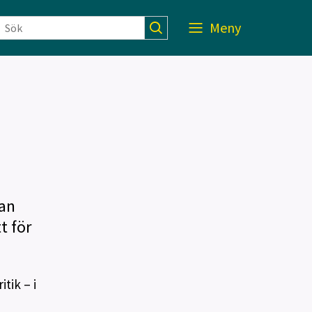
Meny
lan
t för
tik – i