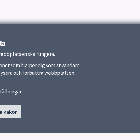
la
webbplatsen ska fungera.
nktioner som hjälper dig som användare.
analysera och förbättra webbplatsen.
tällningar
länkar
Kontakt
a kakor
Katedralskolan
a kommun
Skicka e-post
ket
Fler kontaktvägar