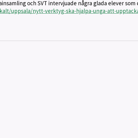
tainsamling och SVT intervjuade några glada elever som 
kalt/uppsala/nytt-verktyg-ska-hjalpa-unga-att-upptack