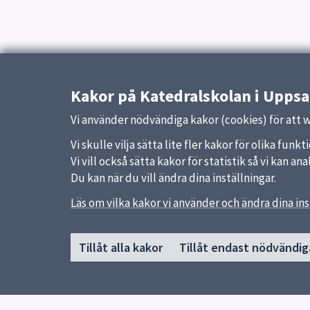
Kakor på Katedralskolan i Uppsa
Vi använder nödvändiga kakor (cookies) för att 
Vi skulle vilja sätta lite fler kakor för olika fu
Vi vill också sätta kakor för statistik så vi kan 
Du kan när du vill ändra dina inställningar.
Läs om vilka kakor vi använder och ändra dina ins
Sidfot
Huvudmeny
Snabb
Tillåt alla kakor
Tillåt endast nödvändig
Start
Uppsal
Upprop ht26
Skolver
Graduation day
Om skolan